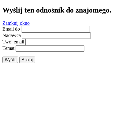
Wyślij ten odnośnik do znajomego.
Zamknij okno
Email do
Nadawca
Twój email
Temat
Wyślij
Anuluj