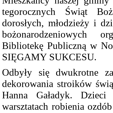
Mieszkańcy naszej gminy 
tegorocznych Świąt Bo
dorosłych, młodzieży i dzi
bożonarodzeniowych o
Bibliotekę Publiczną w No
SIĘGAMY SUKCESU.
Odbyły się dwukrotne z
dekorowania stroików świąt
Hanna Gaładyk. Dzieci
warsztatach robienia ozdób