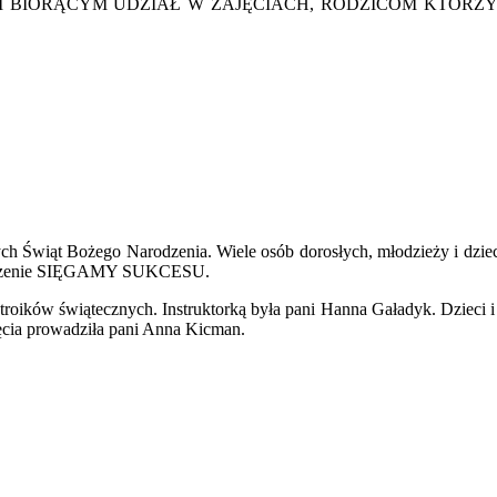
M BIORĄCYM UDZIAŁ W ZAJĘCIACH, RODZICOM KTÓRZY
ych Świąt Bożego Narodzenia. Wiele osób dorosłych, młodzieży i dzi
rzyszenie SIĘGAMY SUKCESU.
roików świątecznych. Instruktorką była pani Hanna Gaładyk. Dzieci i
jęcia prowadziła pani Anna Kicman.