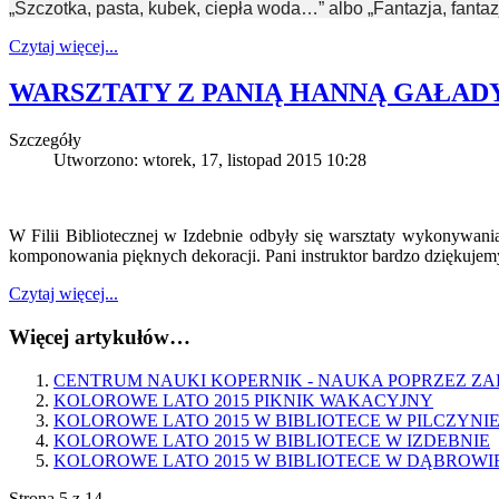
„Szczotka, pasta, kubek, ciepła woda…” albo „Fantazja, fantaz
Czytaj więcej...
WARSZTATY Z PANIĄ HANNĄ GAŁAD
Szczegóły
Utworzono: wtorek, 17, listopad 2015 10:28
W Filii Bibliotecznej w Izdebnie odbyły się warsztaty wykonywan
komponowania pięknych dekoracji. Pani instruktor bardzo dziękujem
Czytaj więcej...
Więcej artykułów…
CENTRUM NAUKI KOPERNIK - NAUKA POPRZEZ Z
KOLOROWE LATO 2015 PIKNIK WAKACYJNY
KOLOROWE LATO 2015 W BIBLIOTECE W PILCZYNI
KOLOROWE LATO 2015 W BIBLIOTECE W IZDEBNIE
KOLOROWE LATO 2015 W BIBLIOTECE W DĄBROWI
Strona 5 z 14