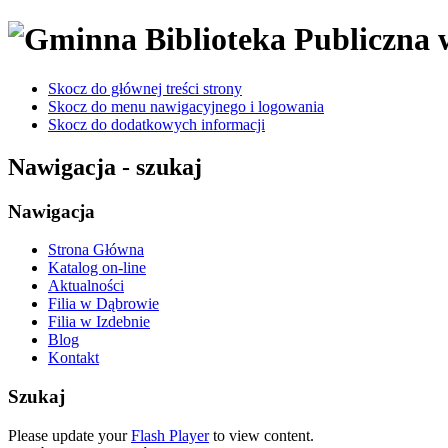
Skocz do głównej treści strony
Skocz do menu nawigacyjnego i logowania
Skocz do dodatkowych informacji
Nawigacja - szukaj
Nawigacja
Strona Główna
Katalog on-line
Aktualności
Filia w Dąbrowie
Filia w Izdebnie
Blog
Kontakt
Szukaj
Please update your
Flash Player
to view content.