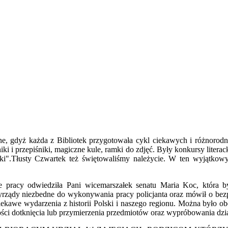
gdyż każda z Bibliotek przygotowała cykl ciekawych i różnorodnych
niki i przepiśniki, magiczne kule, ramki do zdjęć. Były konkursy liter
ki".Tłusty Czwartek też świętowaliśmy należycie. W ten wyjątkowy d
e pracy odwiedziła Pani wicemarszałek senatu Maria Koc, która by
rzyrządy niezbedne do wykonywania pracy policjanta oraz mówił o be
ciekawe wydarzenia z historii Polski i naszego regionu. Można było obe
ości dotknięcia lub przymierzenia przedmiotów oraz wypróbowania dzia