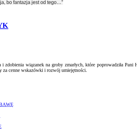
ja, bo fantazja jest od tego…”
YK
ia i zdobienia wiązanek na groby zmarłych, które poprowadziła Pan
y za cenne wskazówki i rozwój umiejętności.
ABAWĘ
E
E