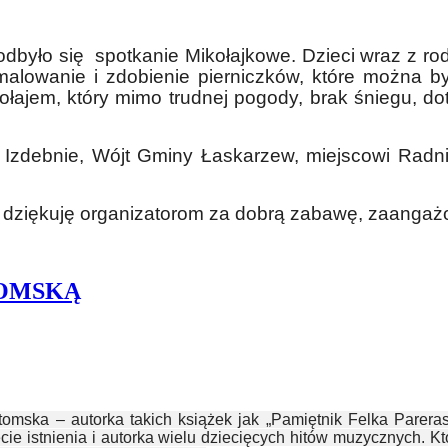
 odbyło się spotkanie Mikołajkowe. Dzieci wraz z ro
malowanie i zdobienie pierniczków, które można b
ikołajem, który mimo trudnej pogody, brak śniegu,
w Izdebnie, Wójt Gminy Łaskarzew, miejscowi Radni
 dziękuję organizatorom za dobrą zabawę, zaangażo
TOMSKĄ
mska – autorka takich książek jak „Pamiętnik Felka Parerasa
ecie istnienia i autorka wielu dziecięcych hitów muzycznych. K