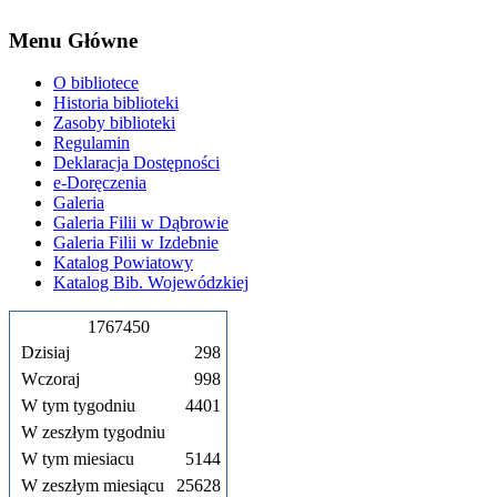
Menu Główne
O bibliotece
Historia biblioteki
Zasoby biblioteki
Regulamin
Deklaracja Dostępności
e-Doręczenia
Galeria
Galeria Filii w Dąbrowie
Galeria Filii w Izdebnie
Katalog Powiatowy
Katalog Bib. Wojewódzkiej
1
7
6
7
4
5
0
Dzisiaj
298
Wczoraj
998
W tym tygodniu
4401
W zeszłym tygodniu
W tym miesiacu
5144
W zeszłym miesiącu
25628