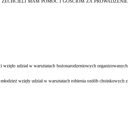
 ZECHCIELI MAM POMÓC I GOŚCIOM ZA PROWADZENIE
eci wzięło udział w warsztatach bożonarodzeniowych organizowanych
 młodzież wzięły udział w warsztatach robienia ozdób choinkowych z