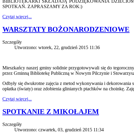
BIBLIOTEKARKI SKŁADAJĄ PODZIĘKOWANIA DZIECIO
SPOTKAŃ. ZAPRASZAMY ZA ROK:)
Czytaj więcej...
WARSZTATY BOŻONARODZENIOWE
Szczegóły
Utworzono: wtorek, 22, grudzień 2015 11:36
Mieszkańcy naszej gminy solidnie przygotowywali się do tegoroczn
przez Gminną Bibliotekę Publiczną w Nowym Pilczynie i Stowa
Odbyły się dwukrotne zajęcia z metod wykonywania i dekorowania st
opłatka (światy) oraz zdobienia glinianych ptachków na choinkę. Za
Czytaj więcej...
SPOTKANIE Z MIKOŁAJEM
Szczegóły
Utworzono: czwartek, 03, grudzień 2015 11:34