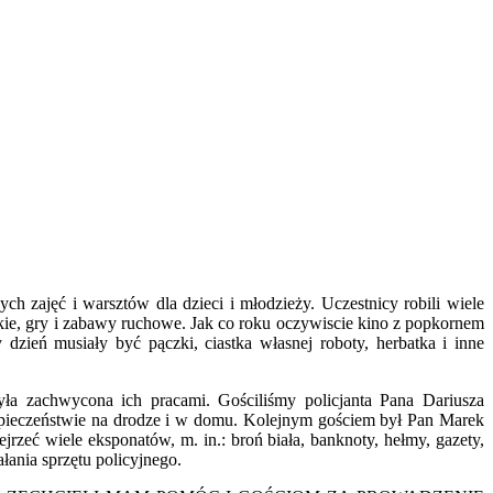
 zajęć i warsztów dla dzieci i młodzieży. Uczestnicy robili wiele
ackie, gry i zabawy ruchowe. Jak co roku oczywiscie kino z popkornem
zień musiały być pączki, ciastka własnej roboty, herbatka i inne
ła zachwycona ich pracami. Gościliśmy policjanta Pana Dariusza
zpieczeństwie na drodze i w domu. Kolejnym gościem był Pan Marek
jrzeć wiele eksponatów, m. in.: broń biała, banknoty, hełmy, gazety,
łania sprzętu policyjnego.