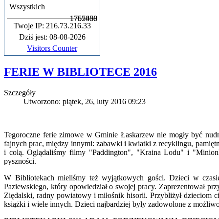
Wszystkich
1755088
1767450
Twoje IP: 216.73.216.33
Dziś jest: 08-08-2026
Visitors Counter
FERIE W BIBLIOTECE 2016
Szczegóły
Utworzono: piątek, 26, luty 2016 09:23
Tegoroczne ferie zimowe w Gminie Łaskarzew nie mogły być nudne, 
fajnych prac, między innymi: zabawki i kwiatki z recyklingu, pamięt
i colą. Oglądaliśmy filmy "Paddington", "Kraina Lodu" i "Minion
pyszności.
W Bibliotekach mieliśmy też wyjątkowych gości. Dzieci w czasi
Paziewskiego, który opowiedział o swojej pracy. Zaprezentował p
Ziędalski, radny powiatowy i miłośnik hisorii. Przybliżył dzieciom 
książki i wiele innych. Dzieci najbardziej były zadowolone z możliw