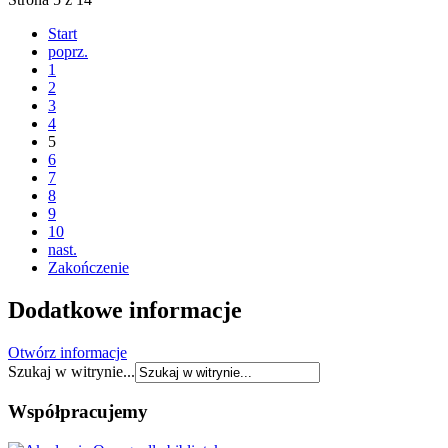
Start
poprz.
1
2
3
4
5
6
7
8
9
10
nast.
Zakończenie
Dodatkowe informacje
Otwórz informacje
Szukaj w witrynie...
Współpracujemy